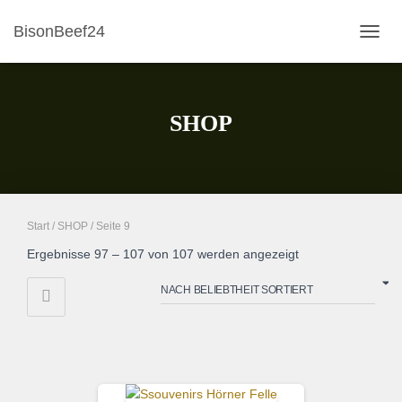
BisonBeef24
NAVI
SHOP
Start
/
SHOP
/ Seite 9
Nach
Ergebnisse 97 – 107 von 107 werden angezeigt
Beliebtheit
sortiert