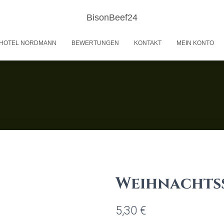
BisonBeef24
HOTEL NORDMANN
BEWERTUNGEN
KONTAKT
MEIN KONTO
Weihnachts
5,30
€