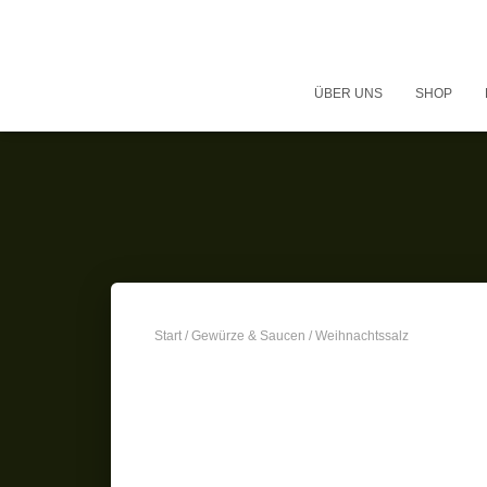
ÜBER UNS
SHOP
Start
/
Gewürze & Saucen
/ Weihnachtssalz