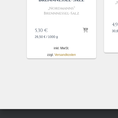
„
„Nordmanns“
Brennnessel-Salz
4,
5,30
€
30,
26,50
€
/
1000
g
inkl. MwSt.
zzgl.
Versandkosten