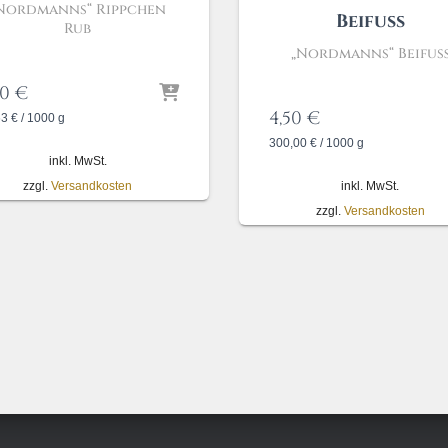
Nordmanns“ Rippchen
Beifuss
Rub
„Nordmanns“ Beifu
90
€
4,50
€
63
€
/
1000
g
300,00
€
/
1000
g
inkl. MwSt.
zzgl.
Versandkosten
inkl. MwSt.
zzgl.
Versandkosten