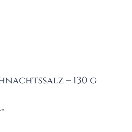
nachtssalz – 130 g
rze