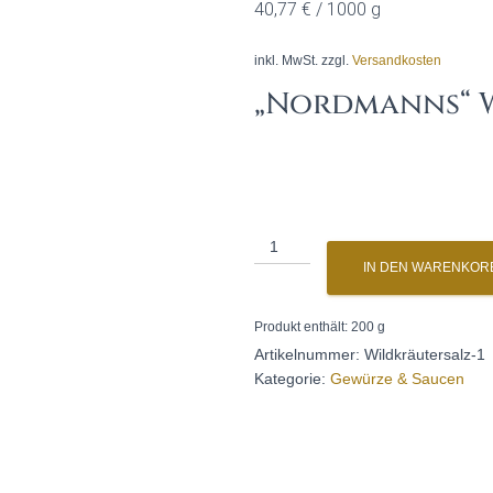
40,77
€
/
1000
g
inkl. MwSt.
zzgl.
Versandkosten
„Nordmanns“ 
Weihnachtssalz
Menge
IN DEN WARENKOR
Produkt enthält: 200
g
Artikelnummer:
Wildkräutersalz-1
Kategorie:
Gewürze & Saucen