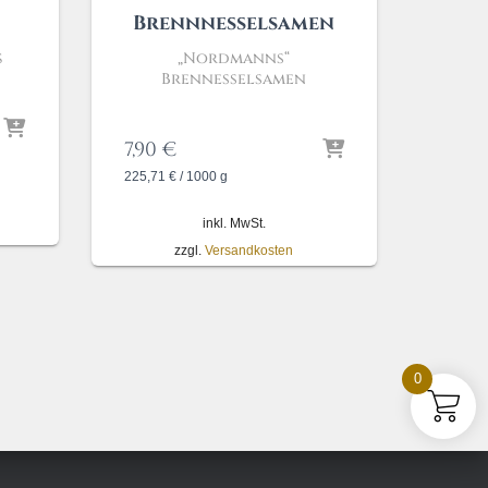
Brennnesselsamen
ß
„Nordmanns“
Brennesselsamen
7,90
€
225,71
€
/
1000
g
inkl. MwSt.
zzgl.
Versandkosten
0