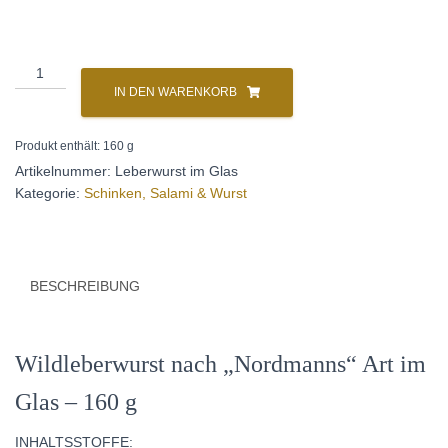
Wildleberwurst
A
im
l
IN DEN WARENKORB
Glas
t
Menge
e
Produkt enthält: 160
g
r
Artikelnummer:
Leberwurst im Glas
n
Kategorie:
Schinken, Salami & Wurst
a
t
i
v
BESCHREIBUNG
e
:
Wildleberwurst nach „Nordmanns“ Art im
Glas – 160 g
INHALTSSTOFFE: