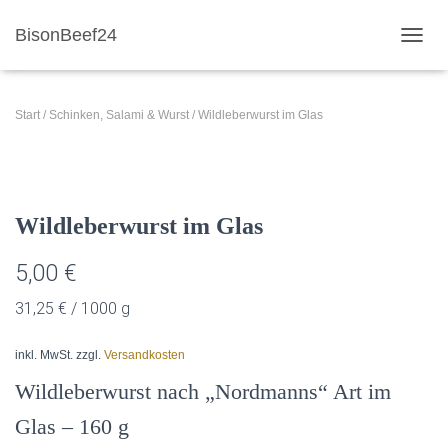
BisonBeef24
NAVI
Start
/
Schinken, Salami & Wurst
/ Wildleberwurst im Glas
Wildleberwurst im Glas
5,00
€
31,25
€
/
1000
g
inkl. MwSt.
zzgl.
Versandkosten
Wildleberwurst nach „Nordmanns“ Art im
Glas – 160 g