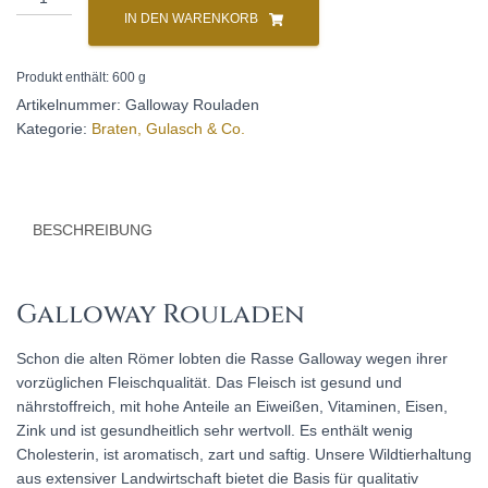
Rouladen
l
IN DEN WARENKORB
Menge
t
e
Produkt enthält: 600
g
r
Artikelnummer:
Galloway Rouladen
n
Kategorie:
Braten, Gulasch & Co.
a
t
i
v
BESCHREIBUNG
e
:
Galloway Rouladen
Schon die alten Römer lobten die Rasse Galloway wegen ihrer
vorzüglichen Fleischqualität. Das Fleisch ist gesund und
nährstoffreich, mit hohe Anteile an Eiweißen, Vitaminen, Eisen,
Zink und ist gesundheitlich sehr wertvoll. Es enthält wenig
Cholesterin, ist aromatisch, zart und saftig. Unsere Wildtierhaltung
aus extensiver Landwirtschaft bietet die Basis für qualitativ