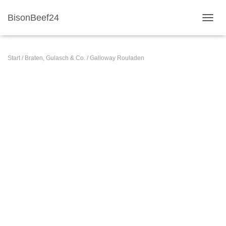
BisonBeef24
NAVI
Start
/
Braten, Gulasch & Co.
/ Galloway Rouladen