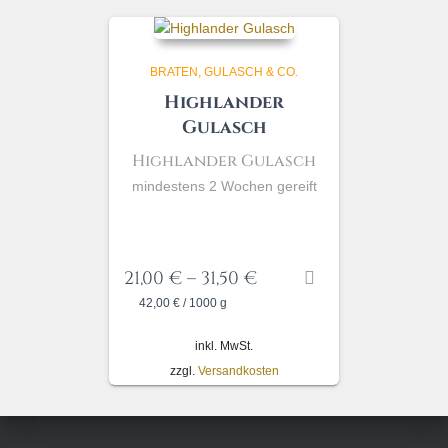
BRATEN, GULASCH & CO.
Highlander
Gulasch
Highlander
Gulasch
mindestens 2 Wochen gereift
21,00
€
–
31,50
€
42,00
€
/
1000
g
inkl. MwSt.
zzgl.
Versandkosten