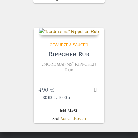
GEWÜRZE & SAUCEN
Rippchen Rub
„Nordmanns“ Rippchen
Rub
4,90
€
30,63
€
/
1000
g
inkl. MwSt.
zzgl.
Versandkosten