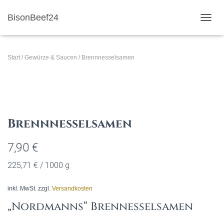
BisonBeef24
NAVI
Start
/
Gewürze & Saucen
/ Brennnesselsamen
Brennnesselsamen
7,90
€
225,71
€
/
1000
g
inkl. MwSt.
zzgl.
Versandkosten
„Nordmanns“ Brennesselsamen