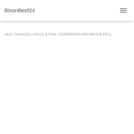
BisonBeef24
NAVI
Start
/
Souvenirs, Hörner & Felle
/ NORDMANN BISONKALB FELL