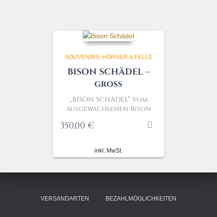
SOUVENIRS, HÖRNER & FELLE
BISON SCHÄDEL –
groß
„BISON SCHÄDEL“
vom
ausgewachsenen Bison
350,00
€
inkl. MwSt.
VERSANDARTEN
BEZAHLMÖGLICHKEITEN